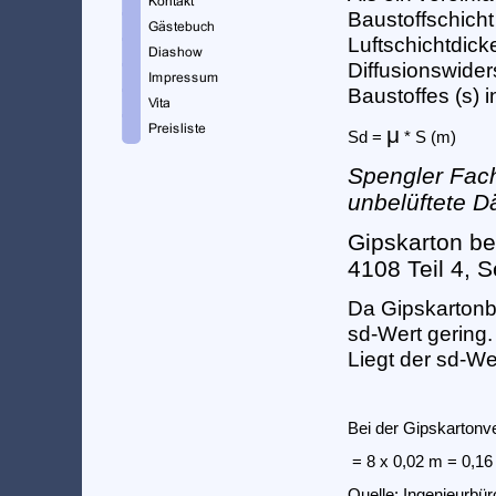
Baustoffschicht
Luftschichtdic
Diffusionswiders
Baustoffes (s) i
μ
Sd =
S (m)
*
Spengler Fach
unbelüftete D
Gipskarton bes
4108 Teil 4, S
Da Gipskartonba
sd-Wert gering.
Liegt der sd-We
Bei der Gipskartonve
= 8 x 0,02 m = 0,16
Quelle: Ingenieurb