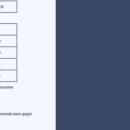
ng
k
k
e
e
ragssumme
verhalts kann gegen